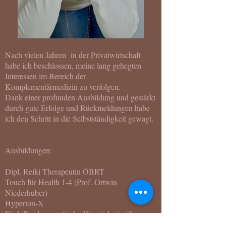
Nach vielen Jahren in der Privatwirtschaft
habe ich beschlossen, meine lang gehegten
Interessen im Bereich der
Komplementärmedizin zu verfolgen.
Dank einer profunden Ausbildung und gestärkt
durch gute Erfolge und Rückmeldungen habe
ich den Schritt in die Selbstständigkeit gewagt.
Ausbildungen:
Dipl. Reiki Therapeutin ÖBRT
Touch für Health 1-4 (Prof. Ortwin
Niederhuber)
Hyperton-X
Dipl. Psychosomatische Kinesiologin (Susanne
Bichler-Lajda)