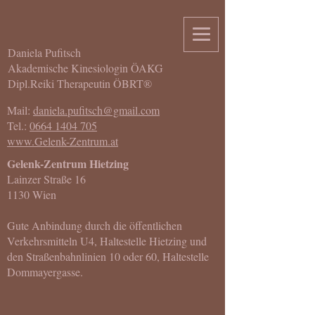
Daniela Pufitsch
Akademische Kinesiologin ÖAKG
Dipl.Reiki Therapeutin ÖBRT®
Mail:
daniela.pufitsch@gmail.com
Tel.:
0664 1404 705
www.Gelenk-Zentrum.at
Gelenk-Zentrum Hietzing
Lainzer Straße 16
1130 Wien
Gute Anbindung durch die öffentlichen
Verkehrsmitteln U4, Haltestelle Hietzing und
den Straßenbahnlinien 10 oder 60, Haltestelle
Dommayergasse.